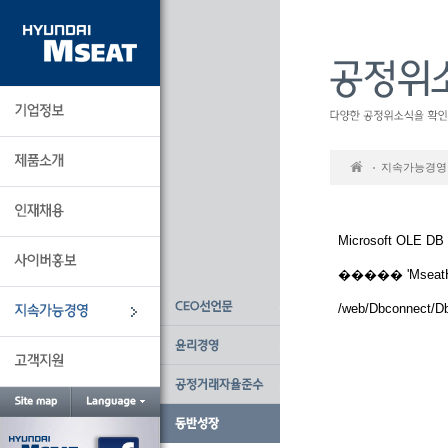
본
문
바
로
가
기
지속가능경영