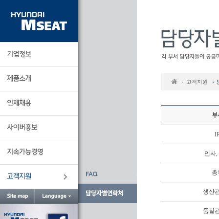
본
문
바
로
가
기
고객지원
I
인사,
총
생산
품질