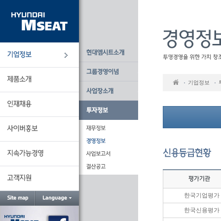
본
문
바
로
가
기
기업정보
한국기업평가
한국신용평가