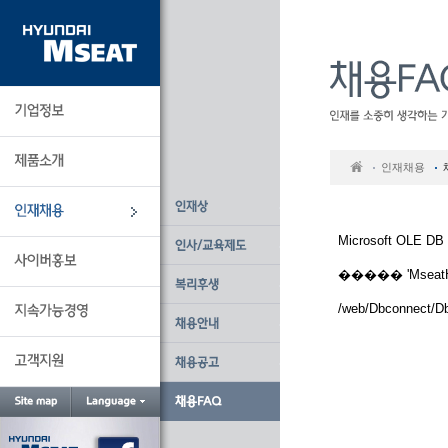
본
문
바
로
가
기
인재채용