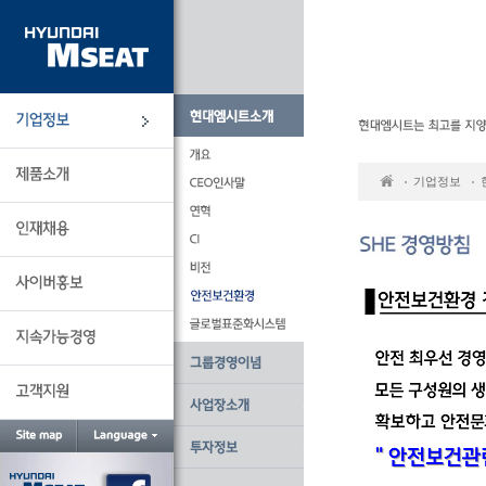
본
문
바
로
가
기
기업정보