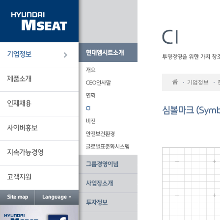
본
문
바
로
가
기
기업정보