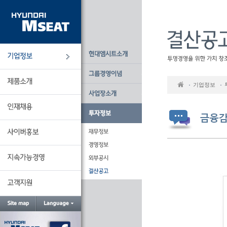
본
문
바
로
가
기
기업정보