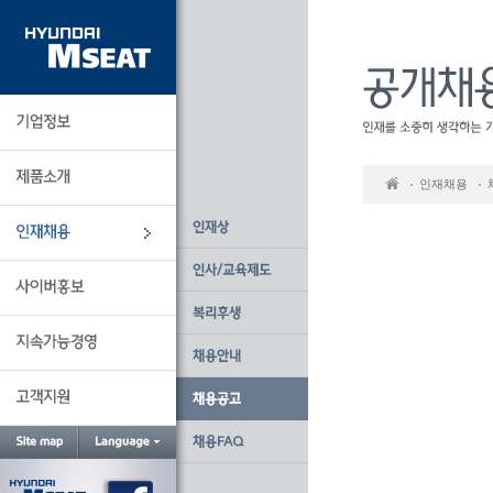
본
문
바
로
가
기
인재채용