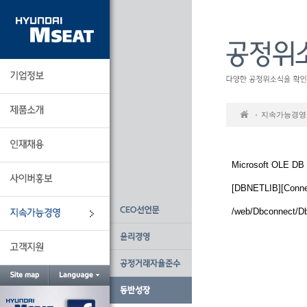
본
문
바
로
가
기
지속가능경영