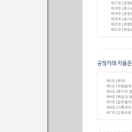
제17조 (경쟁
제18조 (문서
제19조 (운영
제20조 (공시)
제21조 (경
제22조 (위임)
제1조 (목적)
제2조 (적용범위
제3조 (용어의 정
제4조 (책임과 권
제5조 (업무절차
제6조 (기록관리
제7조 (교육프로