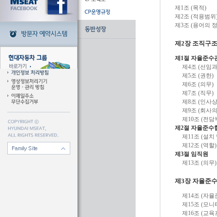
제1조 (목적)
제2조 (적용범위
제3조 (용어의 정
제2장 조직구조
제1절 자율준수
제4조 (선임과
제5조 (권한)
제6조 (의무)
제7조 (직무)
제8조 (인사
제9조 (회사의
제10조 (전담
제2절 자율준수
제11조 (설치
제12조 (역할)
제3절 임직원
제13조 (의무)
제3장 자율준
제14조 (자
제15조 (모니
제16조 (교