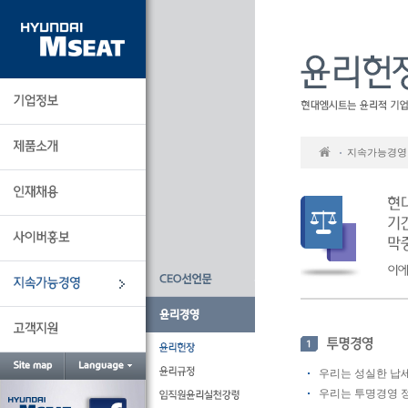
본
문
바
로
가
기
지속가능경영
우리는 성실한 납세
우리는 투명경영 정