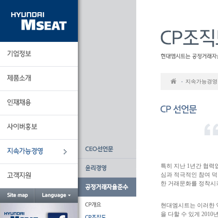
본
문
바
로
가
기
지속가능경영
특히 지난 1년간 협
심과 적극적인 참여 
한 거래문화를 정착시
현대엠시트는 이러한 
을 다할 수 있게 201