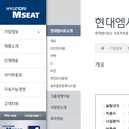
본
문
바
로
가
기
기업정보
설립년도
직원수
사업분야