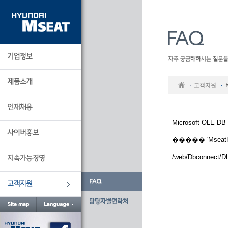
본
문
바
로
가
기
고객지원