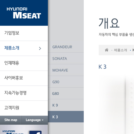
본
문
바
로
가
기
제품소개