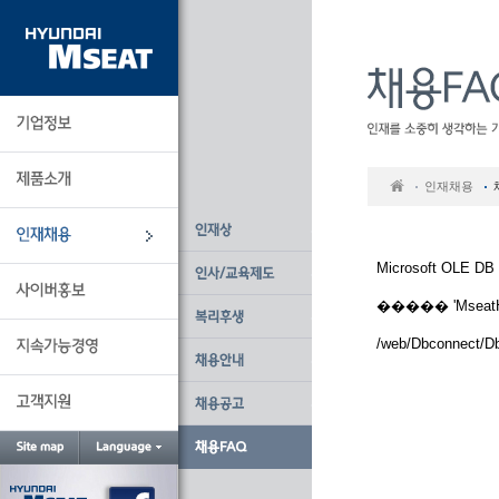
본
문
바
로
가
기
인재채용