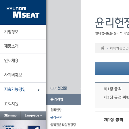
본
문
바
로
가
기
지속가능경영
제1장 총칙
제3장 규정 위
제1장 총칙