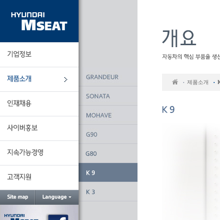
본
문
바
로
가
기
제품소개