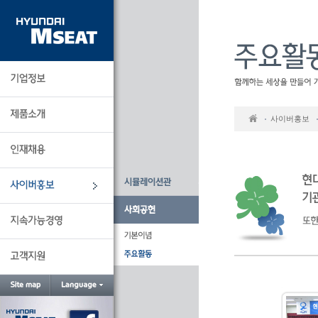
본
문
바
로
가
기
사이버홍보