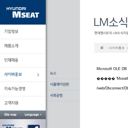
본
문
바
로
가
기
사이버홍보