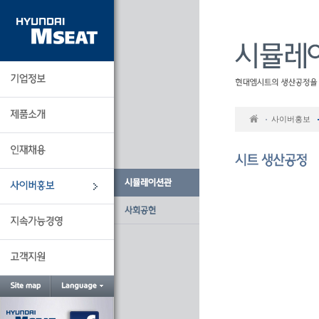
본
문
바
로
가
기
사이버홍보